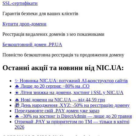
SSL-сертифікати
Гарантія безпеки для ваших клієнтів
Купити дроп-домени
Реєстрація видалених доменів з seo показниками
Безкоштовний домен .PP.UA
Повністю безкоштовна реєстрація та продовження домену
Останні акції та новини від NIC.UA:
✨ Новинка NIC.UA: потужний AI-конструктор сайтів
🔥 Лише до 20 серпня: −80% на .CO
☀️ Літня знижка на домени, хостинг і SSL у NIC.UA
🔥 Нові домени на NIC.UA — від 44,59 грн
🎁 День народження .XYZ: -50% на реєстрацію домену
Передзамовте свій .PAY домен уже зараз
🔥 –30% на хостинг із DirectAdmin — лише до 20 травня
Отримай .PAY за пріоритетом по ТМ — тільки в квітні
2026